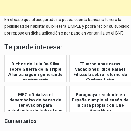
En el caso que el asegurado no posea cuenta bancaria tendrá la
posibilidad de habilitar su billetera ZIMPLE y podrá recibir su subsidio
por reposo en dicha aplicación o por pago en ventanilla en el BNF.
Te puede interesar
Dichos de Lula Da Silva
"Fueron unas caras
sobre Guerra de la Triple
vacaciones" dice Rafael
Alianza siguen generando
Filizzola sobre retorno de
controversia
Gustavo Leite
MEC oficializa el
Paraguaya residente en
desembolso de becas de
España cumple el sueño de
renovación para
la casa propia con Che
estudiantes de todo el país
Róga Porã
Comentarios