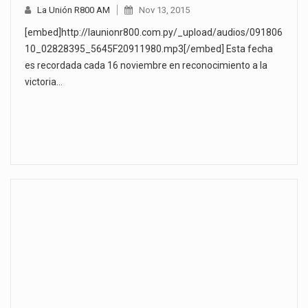
La Unión R800 AM
Nov 13, 2015
[embed]http://launionr800.com.py/_upload/audios/091806
10_02828395_5645F20911980.mp3[/embed] Esta fecha
es recordada cada 16 noviembre en reconocimiento a la
victoria…