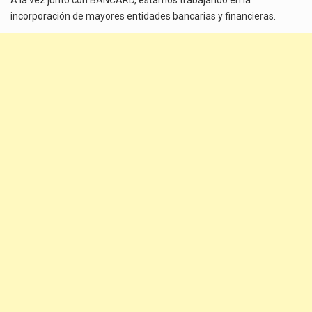
A la vez junto con BANCARD, estamos trabajando en la
incorporación de mayores entidades bancarias y financieras.