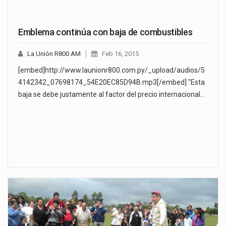
Emblema continúa con baja de combustibles
La Unión R800 AM
Feb 16, 2015
[embed]http://www.launionr800.com.py/_upload/audios/5
4142342_07698174_54E20EC85D94B.mp3[/embed] "Esta
baja se debe justamente al factor del precio internacional…