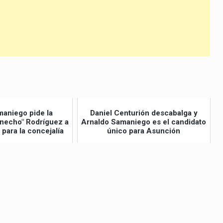
volumen.
maniego pide la
Daniel Centurión descabalga y
necho" Rodríguez a
Arnaldo Samaniego es el candidato
 para la concejalía
único para Asunción