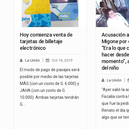
Hoy comienza venta de
Acusación a
tarjetas de billetaje
Migone por 
electrónico
“Era lo que
hacer desde
La Unión
Oct 16, 2019
momento”, a
del niño
El modo de pago de pasajes será
posible por medio de las tarjetas
La Unión
MÁS (con un costo de G. 6.000) y
"Ayer salió la 
JAHA (con un costo de G.
Fiscalía contra
10.000). Ambas tarjetas tendrán
que fue la pedi
G.…
Renato el día qu
algo que se te