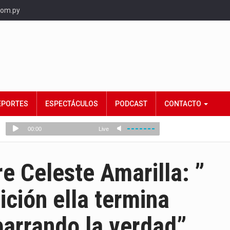
com.py
EPORTES
ESPECTÁCULOS
PODCAST
CONTACTO
e Celeste Amarilla: ”
sición ella termina
barrando la verdad”