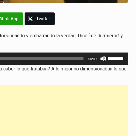
WhatsApp
Twitter
istorsionando y embarrando la verdad. Dice ‘me durmieron’ y
Utiliza
00:00
las
a saber lo que trataban? A lo mejor no dimensionaban lo que
teclas
de
flecha
arriba/abajo
para
aumentar
o
disminuir
el