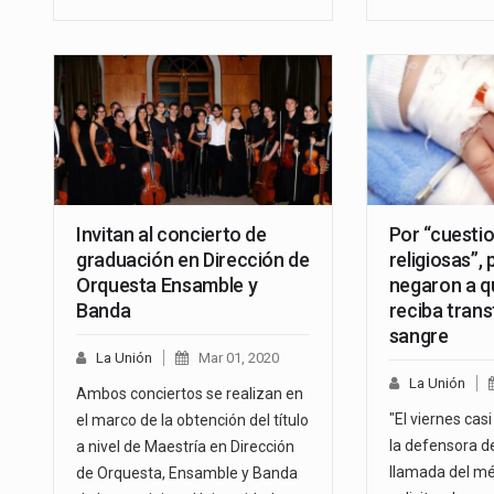
Invitan al concierto de
Por “cuesti
graduación en Dirección de
religiosas”,
Orquesta Ensamble y
negaron a qu
Banda
reciba trans
sangre
La Unión
Mar 01, 2020
La Unión
Ambos conciertos se realizan en
"El viernes cas
el marco de la obtención del título
la defensora de
a nivel de Maestría en Dirección
llamada del mé
de Orquesta, Ensamble y Banda