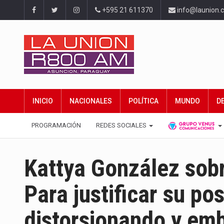
+595 21 611370
info@launion.
INICIO
NACIONALES
POLÍTICA
MUNDO
D
PROGRAMACIÓN
REDES SOCIALES
Kattya González sobr
Para justificar su po
distorsionando y em