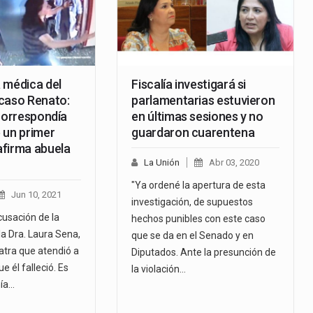
 médica del
Fiscalía investigará si
caso Renato:
parlamentarias estuvieron
 correspondía
en últimas sesiones y no
 un primer
guardaron cuarentena
firma abuela
La Unión
Abr 03, 2020
"Ya ordené la apertura de esta
Jun 10, 2021
investigación, de supuestos
acusación de la
hechos punibles con este caso
 la Dra. Laura Sena,
que se da en el Senado y en
atra que atendió a
Diputados. Ante la presunción de
e él falleció. Es
la violación…
nía…