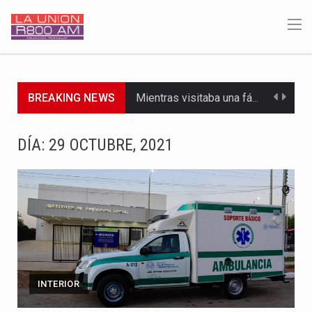
BREAKING NEWS
Mientras visitaba una fábrica de armamentos en San Paulo, el…
Rafael Filizzola, senador del Partido Democrático Progresista, calificó como "unas…
DÍA:
29 OCTUBRE, 2021
El Ministerio de Educación y Ciencias (MEC) ha confirmado la…
Para Tania, una paraguaya de 33 años que reside en…
El presidente de la República se encontraba en el aeropuerto…
Una familia atravesó momentos de extrema tensión durante la madrugada…
INTERIOR
Fretes se refirió concretamente al recorrido que realizó este jueves…