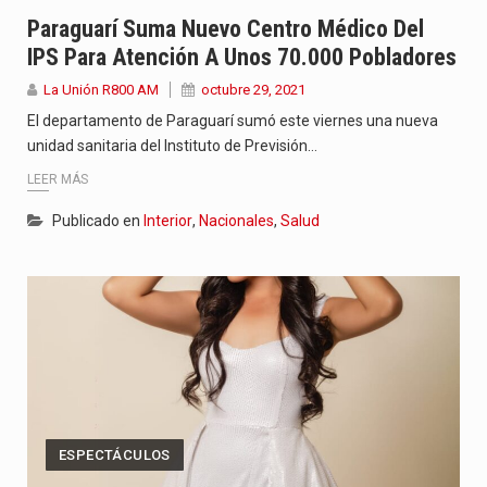
“La situación no está tan mala en el Ministerio de…
Paraguarí Suma Nuevo Centro Médico Del
IPS Para Atención A Unos 70.000 Pobladores
El amanecer de este miércoles se caracteriza por un ambiente…
La Unión R800 AM
octubre 29, 2021
Hace casi dos meses que Rivas dejó el Senado y,…
El departamento de Paraguarí sumó este viernes una nueva
unidad sanitaria del Instituto de Previsión…
LEER MÁS
Publicado en
Interior
,
Nacionales
,
Salud
ESPECTÁCULOS