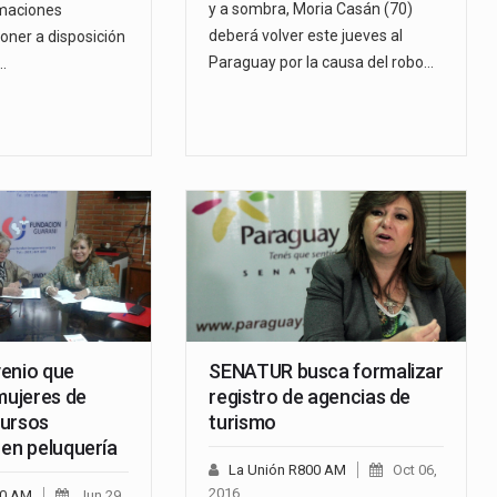
y a sombra, Moria Casán (70)
maciones
deberá volver este jueves al
oner a disposición
Paraguay por la causa del robo…
…
enio que
SENATUR busca formalizar
mujeres de
registro de agencias de
cursos
turismo
 en peluquería
La Unión R800 AM
Oct 06,
2016
00 AM
Jun 29,