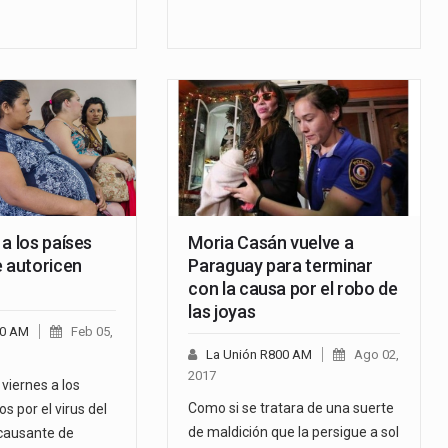
a los países
Moria Casán vuelve a
e autoricen
Paraguay para terminar
con la causa por el robo de
las joyas
00 AM
Feb 05,
La Unión R800 AM
Ago 02,
2017
 viernes a los
Como si se tratara de una suerte
s por el virus del
de maldición que la persigue a sol
 causante de