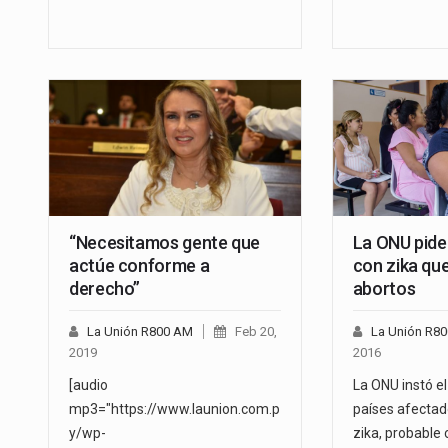
“Necesitamos gente que
La ONU pide 
actúe conforme a
con zika qu
derecho”
abortos
La Unión R800 AM
Feb 20,
La Unión R8
2019
2016
[audio
La ONU instó el
mp3="https://www.launion.com.p
países afectado
y/wp-
zika, probable