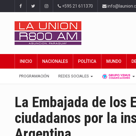
+595 21 611370
info@launion.
INICIO
NACIONALES
POLÍTICA
MUNDO
D
PROGRAMACIÓN
REDES SOCIALES
La Embajada de los E
ciudadanos por la in
Argentina