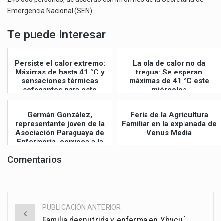
Emergencia Nacional (SEN).
Te puede interesar
Persiste el calor extremo:
La ola de calor no da
Máximas de hasta 41 °C y
tregua: Se esperan
sensaciones térmicas
máximas de 41 °C este
sofocantes para este
miércoles
jueves
Germán González,
Feria de la Agricultura
representante joven de la
Familiar en la explanada de
Asociación Paraguaya de
Venus Media
Enfermería, convoca a la
Gran Mar...
Comentarios
PUBLICACIÓN ANTERIOR
Post
Familia desnutrida y enferma en Ybycuí