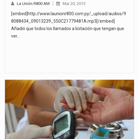
La Unión R800 AM
Mar 20, 2015
[embed]http://www.launionr800.com.py/_upload/audios/9
8088434_09013239_550C21779481A.mp3[/embed]
Añadió que todos los llamados a licitación que tengan que
ver…