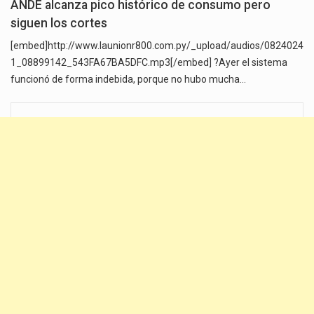
ANDE alcanza pico histórico de consumo pero
siguen los cortes
[embed]http://www.launionr800.com.py/_upload/audios/0824024
1_08899142_543FA67BA5DFC.mp3[/embed] ?Ayer el sistema
funcionó de forma indebida, porque no hubo mucha…