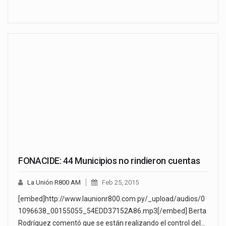
FONACIDE: 44 Municipios no rindieron cuentas
La Unión R800 AM
Feb 25, 2015
[embed]http://www.launionr800.com.py/_upload/audios/0
1096638_00155055_54EDD37152A86.mp3[/embed] Berta
Rodríguez comentó que se están realizando el control del…