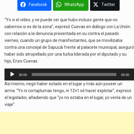
Facebook
WhatsApp
Twitter
“Yo vi el vídeo, y se puede ver que hubo incluso gente que no
sabemos si es de la zona”, expresó Cuevas en diálogo con La Unión
con relación a la denuncia presentada en su contra el pasado
viernes, cuando un grupo de manifestantes, que se movilizaba
contra una concejal de Sapucái frente al palacete municipal, aseguró
haber sido atropellado por una turba liderada por el diputado y su
hijo, Enzo Cuevas.
Reproductor
00:00
00:00
de
Así mismo, negó haber estado en el lugar y más aún poseer un
audio
arma. “Yo ni cortaplumas tengo, ni 12×1 sé hacer explotar”, expresó
el legislador, añadiendo que “yo no estaba en el lugar, yo venía de un
viaje”.