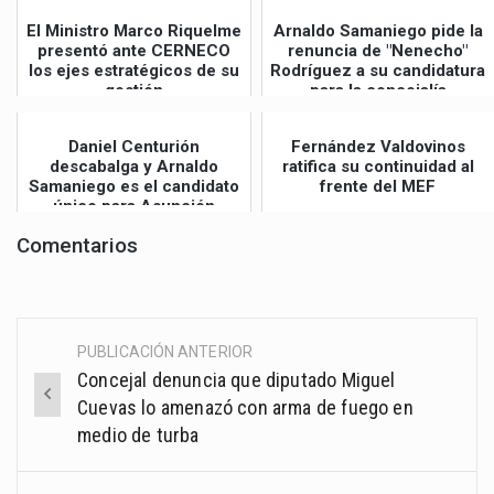
El Ministro Marco Riquelme
Arnaldo Samaniego pide la
presentó ante CERNECO
renuncia de "Nenecho"
los ejes estratégicos de su
Rodríguez a su candidatura
gestión
para la concejalía
Daniel Centurión
Fernández Valdovinos
descabalga y Arnaldo
ratifica su continuidad al
Samaniego es el candidato
frente del MEF
único para Asunción
Comentarios
PUBLICACIÓN ANTERIOR
Post
Concejal denuncia que diputado Miguel
navigation
Cuevas lo amenazó con arma de fuego en
medio de turba