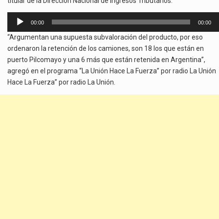
titular de la Dirección Nacional de Ingresos Tributarios.
Reproductor
00:00
00:00
de
“Argumentan una supuesta subvaloración del producto, por eso
audio
ordenaron la retención de los camiones, son 18 los que están en
puerto Pilcomayo y una 6 más que están retenida en Argentina”,
agregó en el programa “La Unión Hace La Fuerza” por radio La Unión
Hace La Fuerza” por radio La Unión.