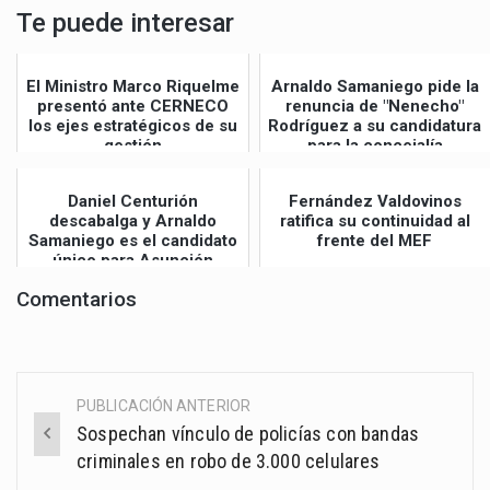
Te puede interesar
El Ministro Marco Riquelme
Arnaldo Samaniego pide la
presentó ante CERNECO
renuncia de "Nenecho"
los ejes estratégicos de su
Rodríguez a su candidatura
gestión
para la concejalía
Daniel Centurión
Fernández Valdovinos
descabalga y Arnaldo
ratifica su continuidad al
Samaniego es el candidato
frente del MEF
único para Asunción
Comentarios
PUBLICACIÓN ANTERIOR
Post
Sospechan vínculo de policías con bandas
navigation
criminales en robo de 3.000 celulares