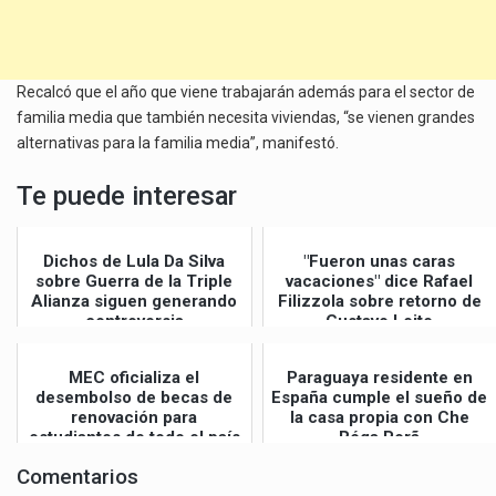
Recalcó que el año que viene trabajarán además para el sector de
familia media que también necesita viviendas, “se vienen grandes
alternativas para la familia media”, manifestó.
Te puede interesar
Dichos de Lula Da Silva
"Fueron unas caras
sobre Guerra de la Triple
vacaciones" dice Rafael
Alianza siguen generando
Filizzola sobre retorno de
controversia
Gustavo Leite
MEC oficializa el
Paraguaya residente en
desembolso de becas de
España cumple el sueño de
renovación para
la casa propia con Che
estudiantes de todo el país
Róga Porã
Comentarios