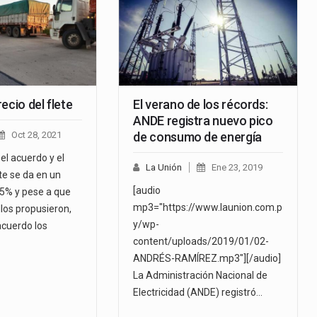
ecio del flete
El verano de los récords:
ANDE registra nuevo pico
Oct 28, 2021
de consumo de energía
 el acuerdo y el
La Unión
Ene 23, 2019
ete se da en un
[audio
5% y pese a que
mp3="https://www.launion.com.p
llos propusieron,
y/wp-
acuerdo los
content/uploads/2019/01/02-
ANDRÉS-RAMÍREZ.mp3"][/audio]
La Administración Nacional de
Electricidad (ANDE) registró…