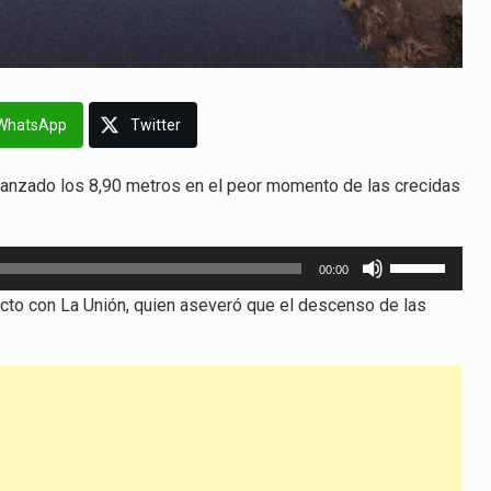
WhatsApp
Twitter
lcanzado los 8,90 metros en el peor momento de las crecidas
Utiliza
00:00
las
tacto con La Unión, quien aseveró que el descenso de las
teclas
de
flecha
arriba/abajo
para
aumentar
o