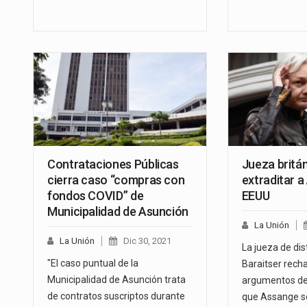
Contrataciones Públicas
Jueza britá
cierra caso “compras con
extraditar 
fondos COVID” de
EEUU
Municipalidad de Asunción
La Unión
La Unión
Dic 30, 2021
La jueza de dis
"El caso puntual de la
Baraitser rech
Municipalidad de Asunción trata
argumentos de
de contratos suscriptos durante
que Assange s