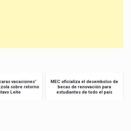
disminuir
el
volumen.
caras vacaciones"
MEC oficializa el desembolso de
izzola sobre retorno
becas de renovación para
tavo Leite
estudiantes de todo el país