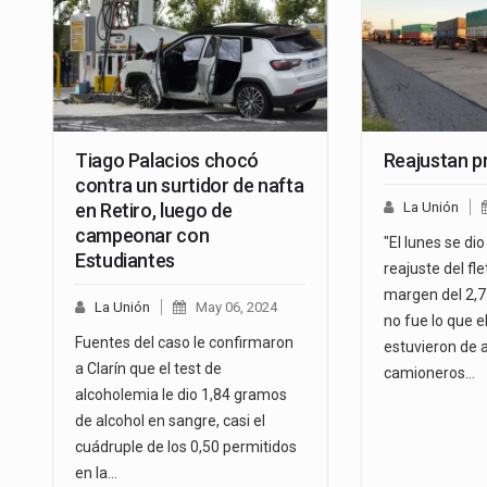
Tiago Palacios chocó
Reajustan pr
contra un surtidor de nafta
en Retiro, luego de
La Unión
campeonar con
"El lunes se dio
Estudiantes
reajuste del fl
margen del 2,7
La Unión
May 06, 2024
no fue lo que e
Fuentes del caso le confirmaron
estuvieron de 
a Clarín que el test de
camioneros…
alcoholemia le dio 1,84 gramos
de alcohol en sangre, casi el
cuádruple de los 0,50 permitidos
en la…