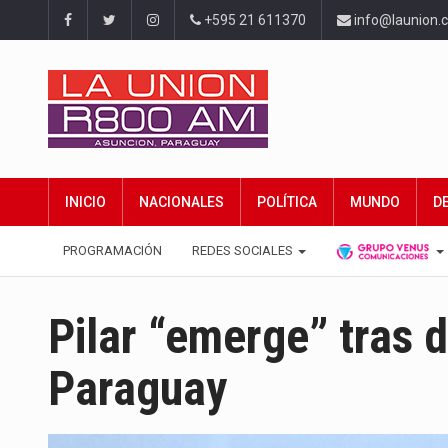
+595 21 611370
info@launion.
INICIO
NACIONALES
POLÍTICA
MUNDO
D
PROGRAMACIÓN
REDES SOCIALES
Pilar “emerge” tras 
Paraguay