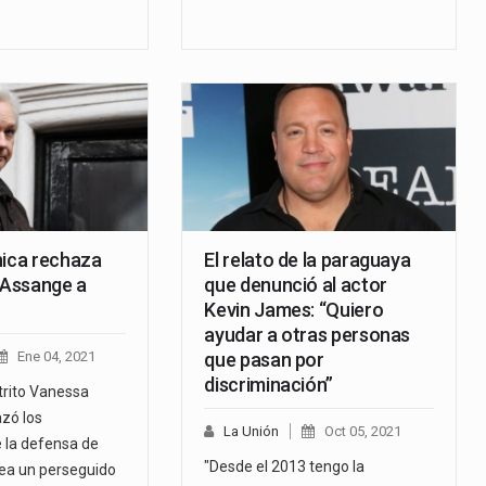
nica rechaza
El relato de la paraguaya
a Assange a
que denunció al actor
Kevin James: “Quiero
ayudar a otras personas
Ene 04, 2021
que pasan por
discriminación”
trito Vanessa
azó los
La Unión
Oct 05, 2021
 la defensa de
"Desde el 2013 tengo la
ea un perseguido