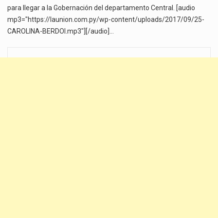
para llegar a la Gobernación del departamento Central. [audio
mp3="https://launion.com.py/wp-content/uploads/2017/09/25-
CAROLINA-BERDOI.mp3"][/audio]…