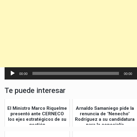
Reproductor
00:00
00:00
de
audio
Te puede interesar
El Ministro Marco Riquelme
Arnaldo Samaniego pide la
presentó ante CERNECO
renuncia de "Nenecho"
los ejes estratégicos de su
Rodríguez a su candidatura
gestión
para la concejalía