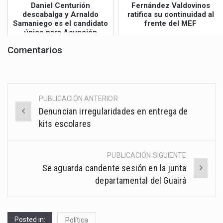
Daniel Centurión
Fernández Valdovinos
descabalga y Arnaldo
ratifica su continuidad al
Samaniego es el candidato
frente del MEF
único para Asunción
Comentarios
PUBLICACIÓN ANTERIOR
Post
Denuncian irregularidades en entrega de
navigation
kits escolares
PUBLICACIÓN SIGUIENTE
Se aguarda candente sesión en la junta
departamental del Guairá
Posted in:
Política