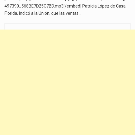
497390_568BE7D25C7BD.mp3[/embed] Patricia López de Casa
Florida, indicó a la Unión, que las ventas…