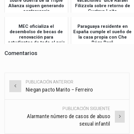
sobre Guerra de la Triple
vacaciones" dice Rafael
Alianza siguen generando
Filizzola sobre retorno de
controversia
Gustavo Leite
MEC oficializa el
Paraguaya residente en
desembolso de becas de
España cumple el sueño de
renovación para
la casa propia con Che
estudiantes de todo el país
Róga Porã
Comentarios
PUBLICACIÓN ANTERIOR
Post
Niegan pacto Marito – Ferreiro
navigation
PUBLICACIÓN SIGUIENTE
Alarmante número de casos de abuso
sexual infantil