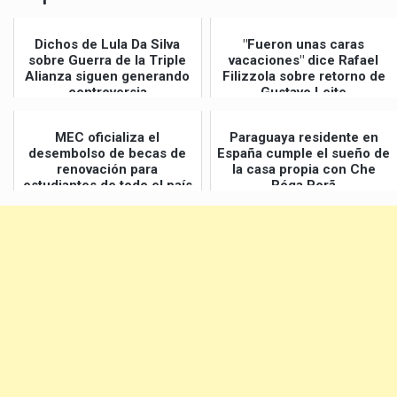
Dichos de Lula Da Silva
"Fueron unas caras
sobre Guerra de la Triple
vacaciones" dice Rafael
Alianza siguen generando
Filizzola sobre retorno de
controversia
Gustavo Leite
MEC oficializa el
Paraguaya residente en
desembolso de becas de
España cumple el sueño de
renovación para
la casa propia con Che
estudiantes de todo el país
Róga Porã