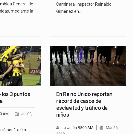
amblea General de
Caminera, Inspector Reinaldo
nidas, mediante la
Giménez en…
 los 3 puntos
En Reino Unido reportan
ía
récord de casos de
esclavitud y tráfico de
00 AM
Jul 09,
niños
La Unión R800 AM
Mar 26,
ció por 1 a 0 a
2018