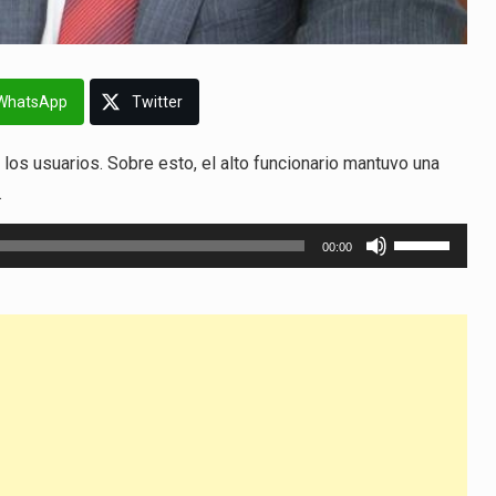
WhatsApp
Twitter
os usuarios. Sobre esto, el alto funcionario mantuvo una
.
Utiliza
00:00
las
teclas
de
flecha
arriba/abajo
para
aumentar
o
disminuir