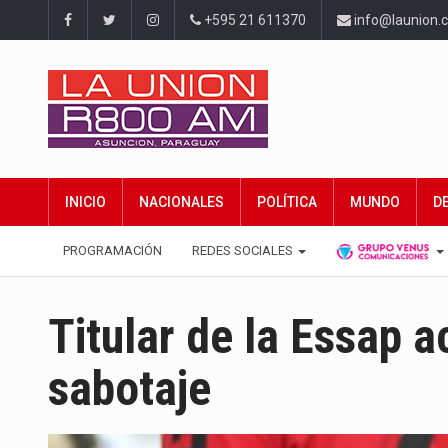
+595 21 611370
info@launion.
INICIO
NACIONALES
POLÍTICA
MUNDO
D
PROGRAMACIÓN
REDES SOCIALES
Titular de la Essap 
sabotaje