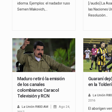
idioma. Ejemplos: el nadador ruso
[/audio] La As
Semen Makovich,…
las Naciones U
Resolución…
Maduro retiró la emisión
Guaraní dejó
de los canales
en la Tolder
colombianos Caracol
Televisión y RCN
La Unión R8
2016
La Unión R800 AM
Ago 24,
El aborígen ven
2017