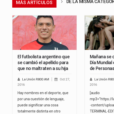
DE LA MISMA CATEGO
MÁS ARTÍCULOS
El futbolista argentino que
Mañana se 
se cambió el apellido para
Día Mundial 
que no maltraten a su hija
de Persona
La Unión R800 AM
Oct 27,
La Unión R8
2016
2016
Hay nombres en el deporte, que
[audio
por una cuestión de lenguaje,
mp3="https://
puede significar una cosa
-content/uplo
totalmente distinta en otro
TERMINAL-EDI