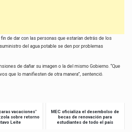
el
volumen.
 fin de dar con las personas que estarían detrás de los
l suministro del agua potable se den por problemas
ensiones de dañar su imagen o la del mismo Gobierno. “Que
vos que lo manifiesten de otra manera”, sentenció.
caras vacaciones"
MEC oficializa el desembolso de
izzola sobre retorno
becas de renovación para
tavo Leite
estudiantes de todo el país