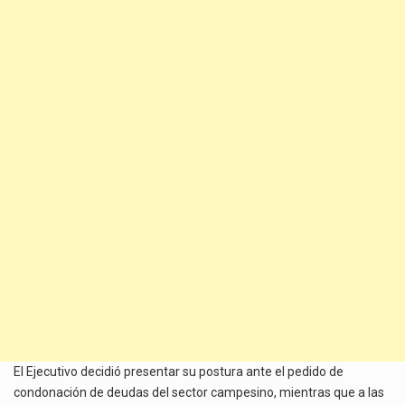
El Ejecutivo decidió presentar su postura ante el pedido de
condonación de deudas del sector campesino, mientras que a las