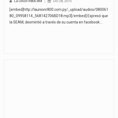
La Unión R800 AM
Dic 28, 2015
[embed]http://launionr800.com.py/_upload/audios/080061
80_09958114_568142706BD18.mp3[/embed] Expresó que
la SEAM, desmintió a través de su cuenta en facebook:…