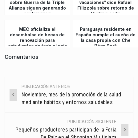
sobre Guerra de la Triple
vacaciones" dice Rafael
Alianza siguen generando
Filizzola sobre retorno de
controversia
Gustavo Leite
MEC oficializa el
Paraguaya residente en
desembolso de becas de
España cumple el sueño de
renovación para
la casa propia con Che
estudiantes de todo el país
Róga Porã
Comentarios
PUBLICACIÓN ANTERIOR
Post
Noviembre, mes de la promoción de la salud
navigation
mediante hábitos y entornos saludables
PUBLICACIÓN SIGUIENTE
Pequeños productores participan de la Feria
De Raíz en el Shopping Multiplaza