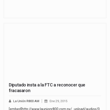
Diputado insta a la FTC a reconocer que
fracasaron
La Unión R800 AM
Ene 29, 2015
[embed]http://www.launionr800.com.py/_upload/audios/0