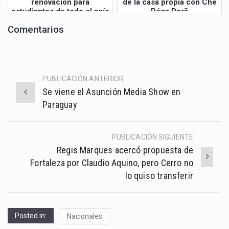
renovación para
de la casa propia con Che
estudiantes de todo el país
Róga Porã
Comentarios
PUBLICACIÓN ANTERIOR
Post
Se viene el Asunción Media Show en
navigation
Paraguay
PUBLICACIÓN SIGUIENTE
Regis Marques acercó propuesta de
Fortaleza por Claudio Aquino, pero Cerro no
lo quiso transferir
Posted in:
Nacionales