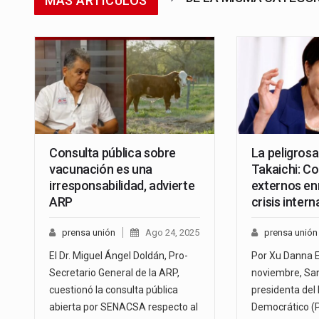
MÁS ARTÍCULOS
Consulta pública sobre
La peligrosa
vacunación es una
Takaichi: Co
irresponsabilidad, advierte
externos e
ARP
crisis intern
prensa unión
Ago 24, 2025
prensa unión
El Dr. Miguel Ángel Doldán, Pro-
Por Xu Danna E
Secretario General de la ARP,
noviembre, San
cuestionó la consulta pública
presidenta del 
abierta por SENACSA respecto al
Democrático (P