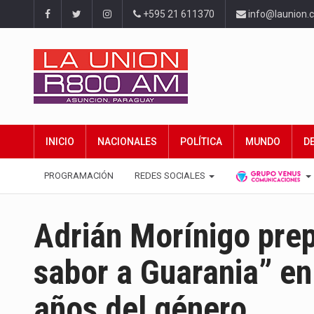
+595 21 611370
info@launion.
INICIO
NACIONALES
POLÍTICA
MUNDO
D
PROGRAMACIÓN
REDES SOCIALES
Adrián Morínigo prep
sabor a Guarania” en
años del género