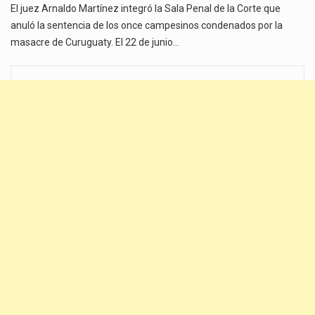
El juez Arnaldo Martínez integró la Sala Penal de la Corte que
anuló la sentencia de los once campesinos condenados por la
masacre de Curuguaty. El 22 de junio…