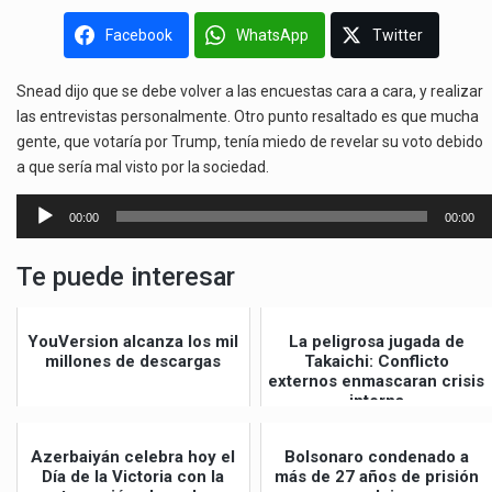
Facebook
WhatsApp
Twitter
Snead dijo que se debe volver a las encuestas cara a cara, y realizar
las entrevistas personalmente. Otro punto resaltado es que mucha
gente, que votaría por Trump, tenía miedo de revelar su voto debido
a que sería mal visto por la sociedad.
Reproductor
00:00
00:00
de
audio
Te puede interesar
YouVersion alcanza los mil
La peligrosa jugada de
millones de descargas
Takaichi: Conflicto
externos enmascaran crisis
interna
Azerbaiyán celebra hoy el
Bolsonaro condenado a
Día de la Victoria con la
más de 27 años de prisión