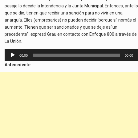
pasaje lo decide la Intendencia y la Junta Municipal. Entonces, ante lo
que se dio, tienen que recibir una sanción para no vivir en una
anarquía. Ellos (empresarios) no pueden decidir ‘porque sí’ nomás el
aumento. Tienen que ser sancionados y que se deje así un
precedente”, expresó Grau en contacto con Enfoque 800 a través de
La Unión.
Reproductor
00:00
00:00
de
Antecedente
audio