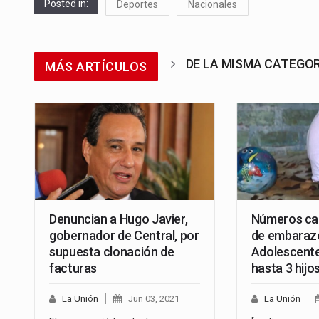
Posted in:
Deportes
Nacionales
DE LA MISMA CATEGO
MÁS ARTÍCULOS
Denuncian a Hugo Javier,
Números ca
gobernador de Central, por
de embaraz
supuesta clonación de
Adolescente
facturas
hasta 3 hijo
La Unión
Jun 03, 2021
La Unión