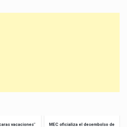
flecha
arriba/abajo
para
aumentar
o
disminuir
el
volumen.
caras vacaciones"
MEC oficializa el desembolso de