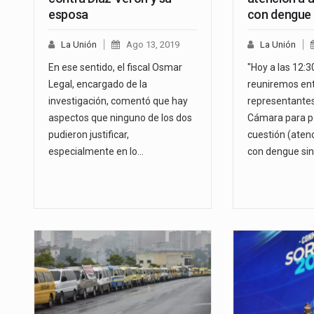
esposa
con dengue
La Unión
Ago 13, 2019
La Unión
En ese sentido, el fiscal Osmar
"Hoy a las 12:3
Legal, encargado de la
reuniremos ent
investigación, comentó que hay
representantes
aspectos que ninguno de los dos
Cámara para p
pudieron justificar,
cuestión (aten
especialmente en lo…
con dengue si