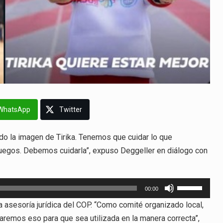
WhatsApp
Twitter
do la imagen de Tirika. Tenemos que cuidar lo que
 Juegos. Debemos cuidarla”, expuso Deggeller en diálogo con
Utiliza
00:00
las
a asesoría jurídica del COP. “Como comité organizado local,
teclas
remos eso para que sea utilizada en la manera correcta”,
de