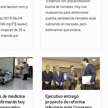
"Estamos con una producción
www.launion.com.p
buena de tomates. Hoy nos
reuniremos para determinar
ds/2019/06/09-
cuánta cantidad de tomates está
RA.mp3"][/audio]
cubriendo el mercado, pero
5 mujeres de 20 a
estimamos que estaría…
n mamás por
s de medicina
Ejecutivo entregó
firmarán hoy
proyecto de reforma
asegurados
tributaria ante Congreso