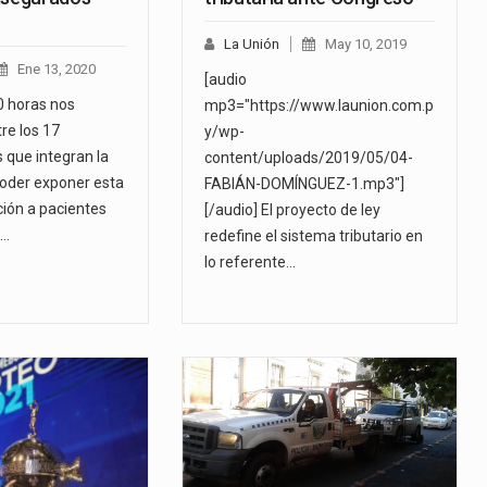
La Unión
May 10, 2019
Ene 13, 2020
[audio
0 horas nos
mp3="https://www.launion.com.p
re los 17
y/wp-
 que integran la
content/uploads/2019/05/04-
oder exponer esta
FABIÁN-DOMÍNGUEZ-1.mp3"]
ción a pacientes
[/audio] El proyecto de ley
n…
redefine el sistema tributario en
lo referente…