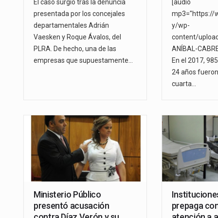
El caso surgió tras la denuncia
[audio
presentada por los concejales
mp3="https://
departamentales Adrián
y/wp-
Vaesken y Roque Ávalos, del
content/uploa
PLRA. De hecho, una de las
ANÍBAL-CABRE
empresas que supuestamente…
En el 2017, 98
24 años fuero
cuarta…
Ministerio Público
Institucione
presentó acusación
prepaga con
contra Díaz Verón y su
atención a 