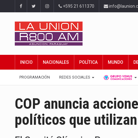
+595 21 611370
info@launion.
INICIO
NACIONALES
POLÍTICA
MUNDO
D
PROGRAMACIÓN
REDES SOCIALES
COP anuncia accione
políticos que utiliza