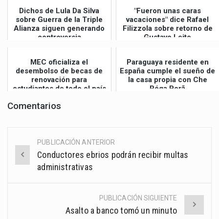
Dichos de Lula Da Silva
"Fueron unas caras
sobre Guerra de la Triple
vacaciones" dice Rafael
Alianza siguen generando
Filizzola sobre retorno de
controversia
Gustavo Leite
MEC oficializa el
Paraguaya residente en
desembolso de becas de
España cumple el sueño de
renovación para
la casa propia con Che
estudiantes de todo el país
Róga Porã
Comentarios
PUBLICACIÓN ANTERIOR
Post
Conductores ebrios podrán recibir multas
navigation
administrativas
PUBLICACIÓN SIGUIENTE
Asalto a banco tomó un minuto