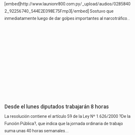
[embed]http://www.launionr800.com.py/_upload/audios/0285840
2_92256740_544E2E098E75F.mp3[/embed] Sostuvo que
inmediatamente luego de dar golpes importantes al narcotráfico…
Desde el lunes diputados trabajarán 8 horas
La resolución contiene el artículo 59 de la Ley Nº 1.626/2000 ?De la
Función Pública?, que indica que la jornada ordinaria de trabajo
suma unas 40 horas semanales.…