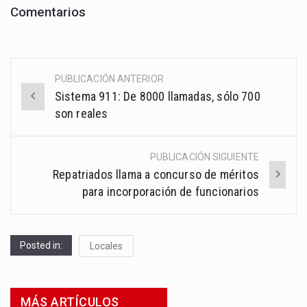
Gran Mar...
Comentarios
PUBLICACIÓN ANTERIOR
Post
Sistema 911: De 8000 llamadas, sólo 700
navigation
son reales
PUBLICACIÓN SIGUIENTE
Repatriados llama a concurso de méritos
para incorporación de funcionarios
Posted in:
Locales
MÁS ARTÍCULOS