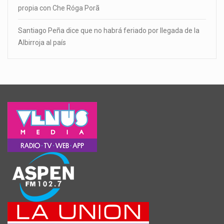
propia con Che Róga Porã
Santiago Peña dice que no habrá feriado por llegada de la
Albirroja al país