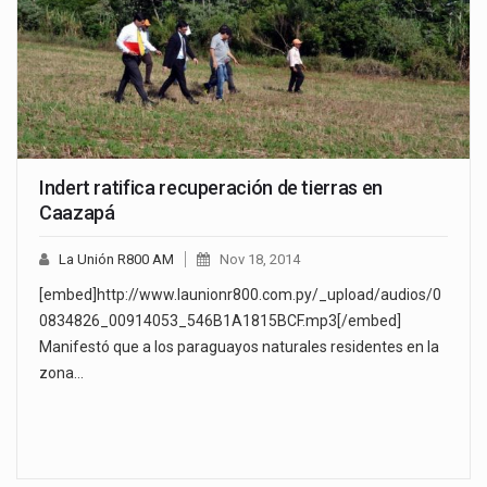
Indert ratifica recuperación de tierras en
Caazapá
La Unión R800 AM
Nov 18, 2014
[embed]http://www.launionr800.com.py/_upload/audios/0
0834826_00914053_546B1A1815BCF.mp3[/embed]
Manifestó que a los paraguayos naturales residentes en la
zona…