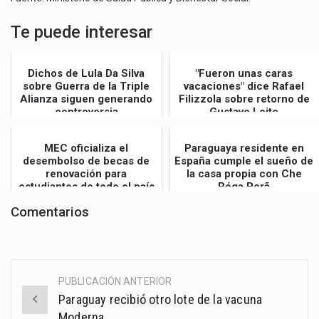
Te puede interesar
Dichos de Lula Da Silva
"Fueron unas caras
sobre Guerra de la Triple
vacaciones" dice Rafael
Alianza siguen generando
Filizzola sobre retorno de
controversia
Gustavo Leite
MEC oficializa el
Paraguaya residente en
desembolso de becas de
España cumple el sueño de
renovación para
la casa propia con Che
estudiantes de todo el país
Róga Porã
Comentarios
PUBLICACIÓN ANTERIOR
Post
Paraguay recibió otro lote de la vacuna
navigation
Moderna