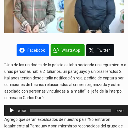
Facebook
WhatsApp
Twitter
“Una de las unidades de la policía estaba haciendo un seguimiento a
unas personas había 2 italianos, un paraguayo y un brasilero,los 2
italianos tenían desde Italia notificación roja, pedido de captura por
comisiones de hechos relacionados al crimen organizado y estar
asociado con personas vinculadas a la mafia”, el jefe de la Interpol,
comisario Carlos Duré.
Reproductor
00:00
00:00
de
Agregó que serán expulsados de nuestro país “No entraron
audio
legalmente al Paraguay y son miembros reconocidos del grupo de