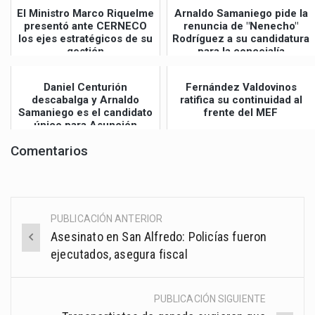
El Ministro Marco Riquelme
Arnaldo Samaniego pide la
presentó ante CERNECO
renuncia de "Nenecho"
los ejes estratégicos de su
Rodríguez a su candidatura
gestión
para la concejalía
Daniel Centurión
Fernández Valdovinos
descabalga y Arnaldo
ratifica su continuidad al
Samaniego es el candidato
frente del MEF
único para Asunción
Comentarios
PUBLICACIÓN ANTERIOR
Post
Asesinato en San Alfredo: Policías fueron
navigation
ejecutados, asegura fiscal
PUBLICACIÓN SIGUIENTE