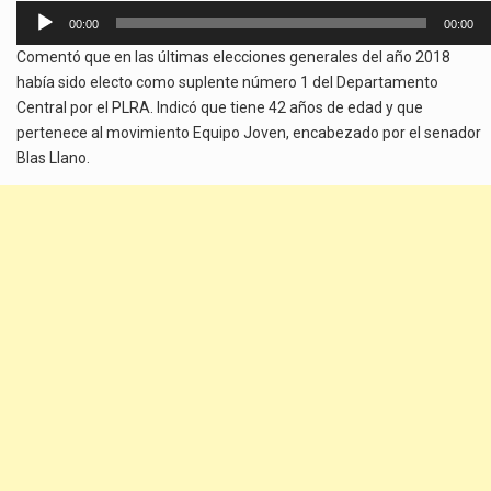
Reproductor
00:00
00:00
de
Comentó que en las últimas elecciones generales del año 2018
audio
había sido electo como suplente número 1 del Departamento
Central por el PLRA. Indicó que tiene 42 años de edad y que
pertenece al movimiento Equipo Joven, encabezado por el senador
Blas Llano.