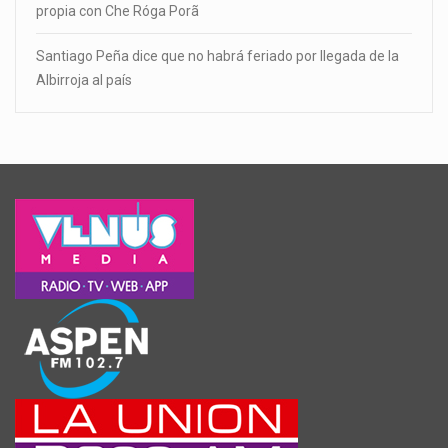
propia con Che Róga Porã
Santiago Peña dice que no habrá feriado por llegada de la
Albirroja al país