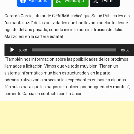
Facebook
WhatsApp
Twitter
Gerardo García, titular de CIFARMA, indicó que Salud Pública les dio
“un pantallazo” de las actividades que han llevado adelante desde
agosto del año pasado, cuando inició la administración de Julio
Mazzoleni en la cartera estatal.
Reproductor
00:00
00:00
de
“También nos información sobre las posibilidades de los próximos
audio
llamados a licitación. Vimos que va todo muy bien. Tienen un
sistema informático muy bien estructurado y en la parte
administrativa van a procesar los expedientes en base a algunas
fórmulas para que los pagos se realicen por antigüedad y montos”,
comentó García en contacto con La Unión.