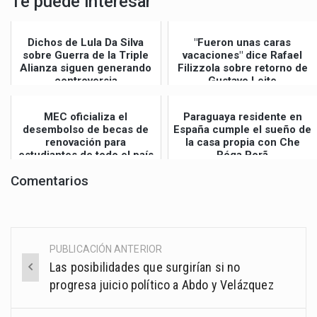
Te puede interesar
Dichos de Lula Da Silva
"Fueron unas caras
sobre Guerra de la Triple
vacaciones" dice Rafael
Alianza siguen generando
Filizzola sobre retorno de
controversia
Gustavo Leite
MEC oficializa el
Paraguaya residente en
desembolso de becas de
España cumple el sueño de
renovación para
la casa propia con Che
estudiantes de todo el país
Róga Porã
Comentarios
PUBLICACIÓN ANTERIOR
Post
Las posibilidades que surgirían si no
navigation
progresa juicio político a Abdo y Velázquez