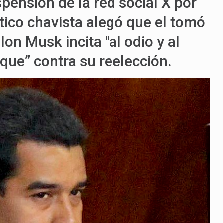
pensión de la red social X por
ítico chavista alegó que el tomó
lon Musk incita "al odio y al
que” contra su reelección.