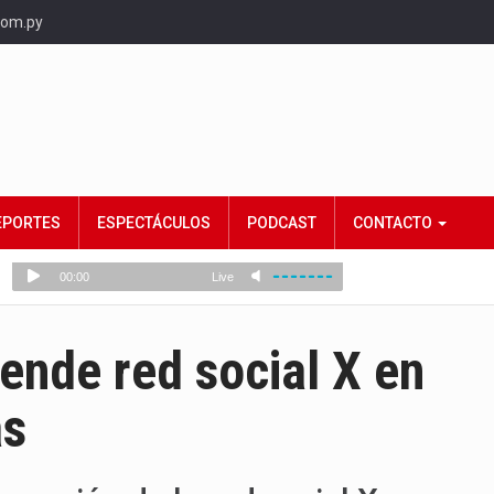
com.py
EPORTES
ESPECTÁCULOS
PODCAST
CONTACTO
ende red social X en
as