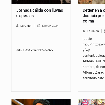
Jornada cálida con lluvias
Detienen a o
dispersas
Justicia por
coima
La Unión
Dic 09, 2024
La Unión
[audio
mp3="https://
y/wp-
<div class="w-33"></div>
content/uploa
ADRIANO-RIENZI
hombre, de no
Alfonso Zarach
solicitado este