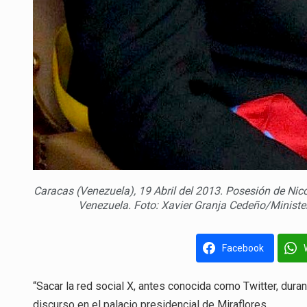
Caracas (Venezuela), 19 Abril del 2013. Posesión de Ni
Venezuela. Foto: Xavier Granja Cedeño/Minister
Facebook
“Sacar la red social X, antes conocida como Twitter, dura
discurso en el palacio presidencial de Miraflores.