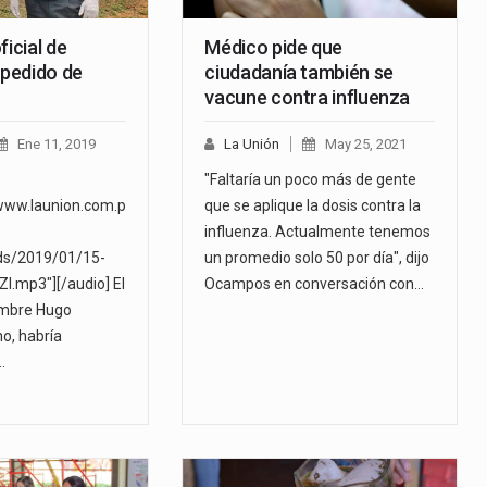
ficial de
Médico pide que
 pedido de
ciudadanía también se
vacune contra influenza
Ene 11, 2019
La Unión
May 25, 2021
"Faltaría un poco más de gente
www.launion.com.p
que se aplique la dosis contra la
influenza. Actualmente tenemos
ds/2019/01/15-
un promedio solo 50 por día", dijo
.mp3"][/audio] El
Ocampos en conversación con…
mbre Hugo
o, habría
…