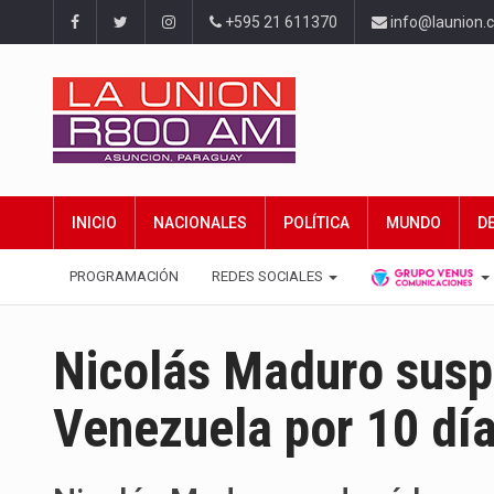
+595 21 611370
info@launion.
INICIO
NACIONALES
POLÍTICA
MUNDO
D
PROGRAMACIÓN
REDES SOCIALES
Nicolás Maduro susp
Venezuela por 10 dí