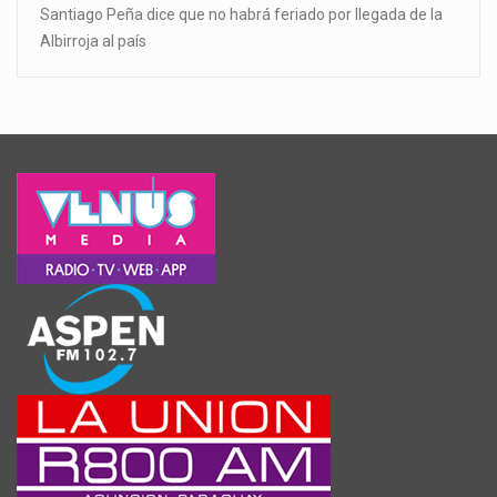
Santiago Peña dice que no habrá feriado por llegada de la
Albirroja al país