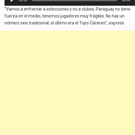
00:00
00:00
de
“Vamos a enfrentar a selecciones y no a clubes, Paraguay no tiene
audio
fuerza en el medio, tenemos jugadores muy frágiles. No hay un
número seis tradicional, el último era el Topo Cáceres”, expresó.