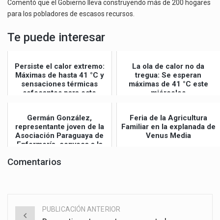
Comentó que el Gobierno lleva construyendo más de 200 hogares
para los pobladores de escasos recursos.
Te puede interesar
Persiste el calor extremo:
La ola de calor no da
Máximas de hasta 41 °C y
tregua: Se esperan
sensaciones térmicas
máximas de 41 °C este
sofocantes para este
miércoles
jueves
Germán González,
Feria de la Agricultura
representante joven de la
Familiar en la explanada de
Asociación Paraguaya de
Venus Media
Enfermería, convoca a la
Gran Mar...
Comentarios
PUBLICACIÓN ANTERIOR
Post