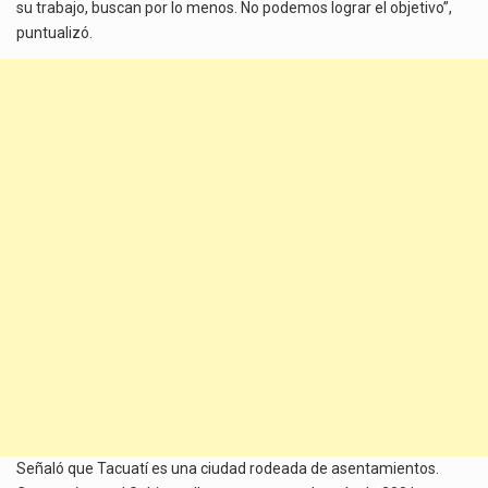
su trabajo, buscan por lo menos. No podemos lograr el objetivo”,
puntualizó.
Señaló que Tacuatí es una ciudad rodeada de asentamientos.