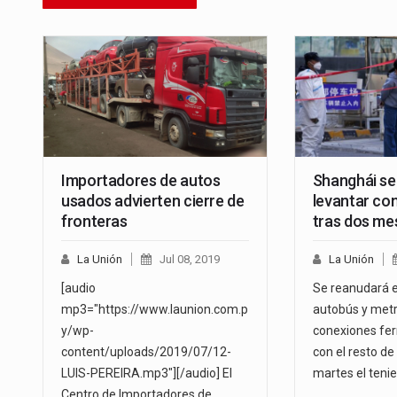
Importadores de autos
Shanghái se
usados advierten cierre de
levantar co
fronteras
tras dos me
La Unión
Jul 08, 2019
La Unión
[audio
Se reanudará el
mp3="https://www.launion.com.p
autobús y metr
y/wp-
conexiones fer
content/uploads/2019/07/12-
con el resto de 
LUIS-PEREIRA.mp3"][/audio] El
martes el teni
Centro de Importadores de