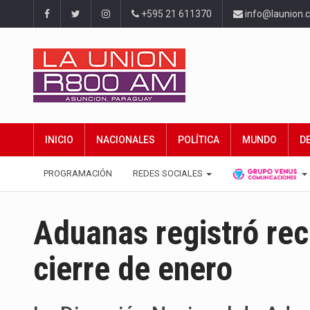
+595 21 611370
info@launion.
INICIO
NACIONALES
POLÍTICA
MUNDO
D
PROGRAMACIÓN
REDES SOCIALES
Aduanas registró rec
cierre de enero