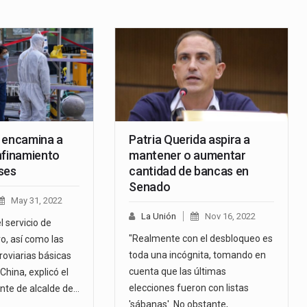
 encamina a
Patria Querida aspira a
nfinamiento
mantener o aumentar
ses
cantidad de bancas en
Senado
May 31, 2022
La Unión
Nov 16, 2022
 servicio de
"Realmente con el desbloqueo es
o, así como las
toda una incógnita, tomando en
roviarias básicas
cuenta que las últimas
China, explicó el
elecciones fueron con listas
ente de alcalde de…
'sábanas'. No obstante,