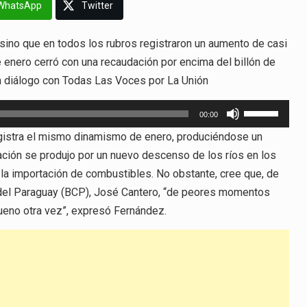
WhatsApp
Twitter
sino que en todos los rubros registraron un aumento de casi
 enero cerró con una recaudación por encima del billón de
 en diálogo con Todas Las Voces por La Unión
Utiliza
00:00
las
gistra el mismo dinamismo de enero, produciéndose un
teclas
ación se produjo por un nuevo descenso de los ríos en los
de
 la importación de combustibles. No obstante, cree que, de
flecha
al del Paraguay (BCP), José Cantero, “de peores momentos
arriba/abajo
eno otra vez”, expresó Fernández.
para
aumentar
o
disminuir
el
volumen.