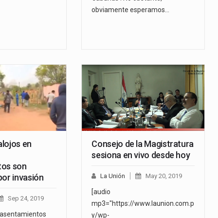
obviamente esperamos…
lojos en
Consejo de la Magistratura
sesiona en vivo desde hoy
tos son
por invasión
La Unión
May 20, 2019
[audio
Sep 24, 2019
mp3="https://www.launion.com.p
s asentamientos
y/wp-