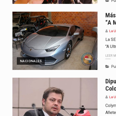
Pu
Más 
“a M
La U
La SE
"A Ul
LEER 
NACIONALES
Pu
Dip
Col
La U
Colym
Añete