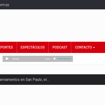
com.py
EPORTES
ESPECTÁCULOS
PODCAST
CONTACTO
e armamentos en San Paulo, el…
rtido Democrático Progresista, calificó como "unas…
ncias (MEC) ha confirmado la…