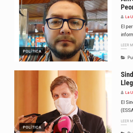
Peor
La U
El pe
infor
LEER 
POLÍTICA
Pu
Sin
Lle
La U
El Si
(ESSA
LEER 
POLÍTICA