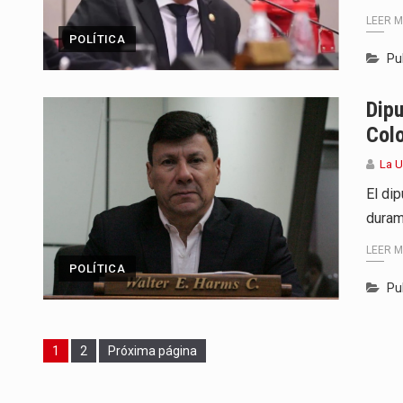
LEER 
POLÍTICA
Pu
Dipu
Col
La U
El di
duram
LEER 
POLÍTICA
Pu
Page
Page
1
2
Próxima página