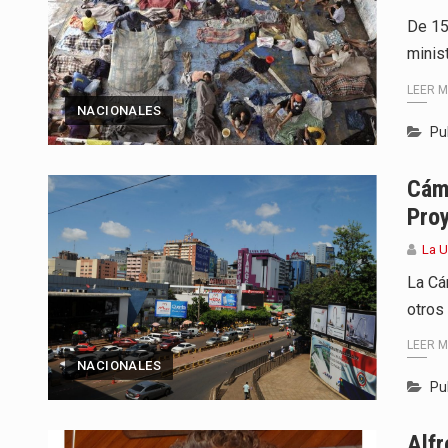
De 15
minis
LEER 
NACIONALES
Pu
Cám
Pro
La U
La Cá
otros
LEER 
NACIONALES
Pu
Alfr