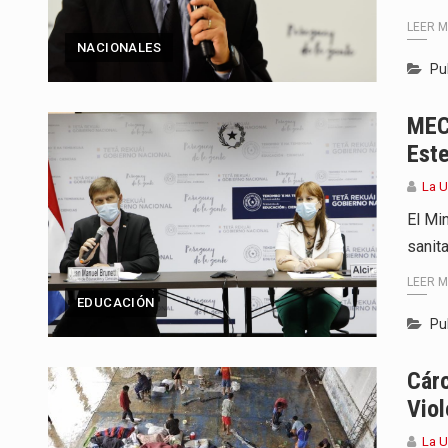
LEER 
NACIONALES
Pu
MEC
Est
La 
El Mi
sanit
LEER 
EDUCACIÓN
Pu
Cárc
Vio
La U