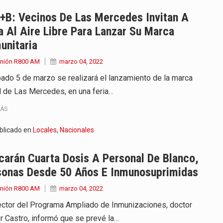
 años que reside en…
+B: Vecinos De Las Mercedes Invitan A
a Al Aire Libre Para Lanzar Su Marca
 encontraba en el aeropuerto…
unitaria
de extrema tensión durante la madrugada…
Unión R800 AM
marzo 04, 2022
bado 5 de marzo se realizará el lanzamiento de la marca
al recorrido que realizó este jueves…
al de Las Mercedes, en una feria…
 el Ministerio de…
MÁS
e caracteriza por un ambiente…
blicado en
Locales
,
Nacionales
dejó el Senado y,…
carán Cuarta Dosis A Personal De Blanco,
sonas Desde 50 Años E Inmunosuprimidas
Unión R800 AM
marzo 04, 2022
rector del Programa Ampliado de Inmunizaciones, doctor
r Castro, informó que se prevé la…