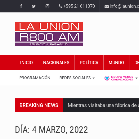
+595 21 611370
info@launion.
INICIO
NACIONALES
POLÍTICA
MUNDO
D
PROGRAMACIÓN
REDES SOCIALES
BREAKING NEWS
Mientras visitaba una fábrica d
Rafael Filizzola, senador del Pa
DÍA:
4 MARZO, 2022
El Ministerio de Educación y Cie