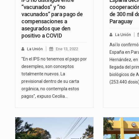
“vacunados” y “no
cooperación
vacunados” para pago de
de 300 mil do
compensaciones a
Paraguay
asegurados que den
positivo a COVID
La Unión
Así lo confirm
La Unión
Ene 13, 2022
España en Para
"En el IPS no tenemos el pago por
Hernández, en 
desempleo, son conceptos
llegada del pri
totalmente nuevos. La
biológicos de 
previsional dentro de su carta
(253.440 dosis
orgánica, no contempla estos
pagos", expuso Cecilia…