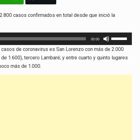
12.800 casos confirmados en total desde que inició la
Utiliza
00:00
las
ás casos de coronavirus es San Lorenzo con más de 2.000
teclas
de 1.600), tercero Lambaré; y entre cuarto y quinto lugares
de
 poco más de 1.000.
flecha
arriba/abajo
para
aumentar
o
disminuir
el
volumen.