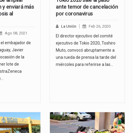
 y enviará más
ante temor de cancelación
sis al
por coronavirus
La Unión
Feb 26, 2020
Ago 08, 2021
El director ejecutivo del comité
ó el embajador de
ejecutivo de Tokio 2020, Toshiro
guay, Javier
Muto, convocó abruptamente a
ocasión de la
una rueda de prensa la tarde del
mer lote de
miércoles para referirse a las…
AstraZeneca
)…