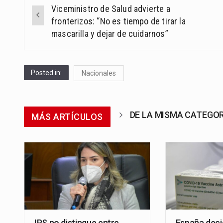
Post
Viceministro de Salud advierte a
navigation
fronterizos: “No es tiempo de tirar la
mascarilla y dejar de cuidarnos”
Posted in:
Nacionales
DE LA MISMA CATEGO
MÁS ARTÍCULOS
IPS no distingue entre
España deci