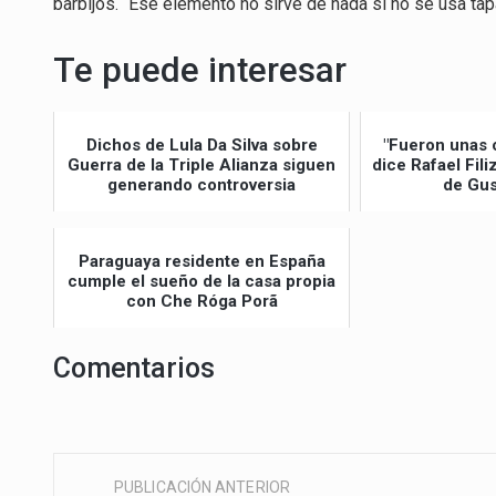
barbijos. “Ese elemento no sirve de nada si no se usa tap
Te puede interesar
Dichos de Lula Da Silva sobre
"Fueron unas 
Guerra de la Triple Alianza siguen
dice Rafael Fil
generando controversia
de Gus
Paraguaya residente en España
cumple el sueño de la casa propia
con Che Róga Porã
Comentarios
PUBLICACIÓN ANTERIOR