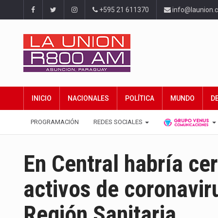
+595 21 611370
info@launion.
INICIO
NACIONALES
POLÍTICA
MUNDO
D
PROGRAMACIÓN
REDES SOCIALES
En Central habría ce
activos de coronavir
Región Sanitaria