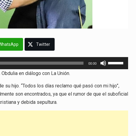
WhatsApp
Twitter
Utiliza
00:00
las
a Obdulia en diálogo con La Unión.
teclas
de
 su hijo. “Todos los días reclamo qué pasó con mi hijo”,
flecha
lmente son encontrados, ya que el rumor de que el suboficial
arriba/abajo
cristiana y debida sepultura.
para
aumentar
o
disminuir