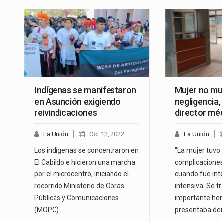
Indígenas se manifestaron
Mujer no mu
en Asunción exigiendo
negligencia,
reivindicaciones
director mé
La Unión
Oct 12, 2022
La Unión
Los indígenas se concentraron en
"La mujer tuv
El Cabildo e hicieron una marcha
complicaciones
por el microcentro, iniciando el
cuando fue int
recorrido Ministerio de Obras
intensiva. Se t
Públicas y Comunicaciones
importante he
(MOPC).…
presentaba de