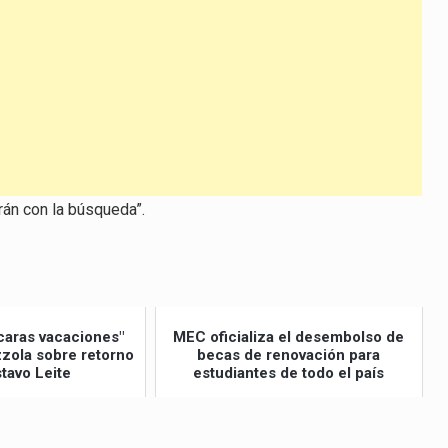
el
volumen.
rán con la búsqueda”.
caras vacaciones"
MEC oficializa el desembolso de
izzola sobre retorno
becas de renovación para
tavo Leite
estudiantes de todo el país