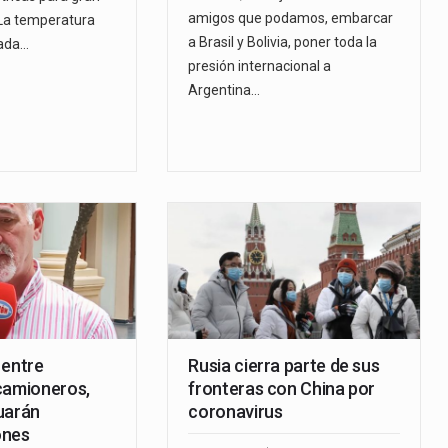
amigos que podamos, embarcar
 La temperatura
a Brasil y Bolivia, poner toda la
ada…
presión internacional a
Argentina…
 entre
Rusia cierra parte de sus
camioneros,
fronteras con China por
uarán
coronavirus
ones