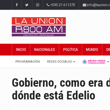
+595 21 611370
info@launion.
INICIO
NACIONALES
POLÍTICA
MUNDO
D
PROGRAMACIÓN
REDES SOCIALES
Gobierno, como era 
dónde está Edelio