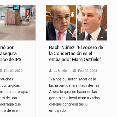
rió por
Bachi Núñez: “El vocero de
 asegura
la Concertación es el
dico de IPS
embajador Marc Ostfield”
Dic 02, 2020
La Unión
Feb 02, 2023
o muchas
"Ya nos quisieron sacar de la
 quirúrgicas
lucha partidaria en las internas.
ernada en terapia
Ahora lo quieren hacer en las
rató de una
generales e involucran a varios
morragia que
colegas congresistas. El
ntro de ese…
embajador…