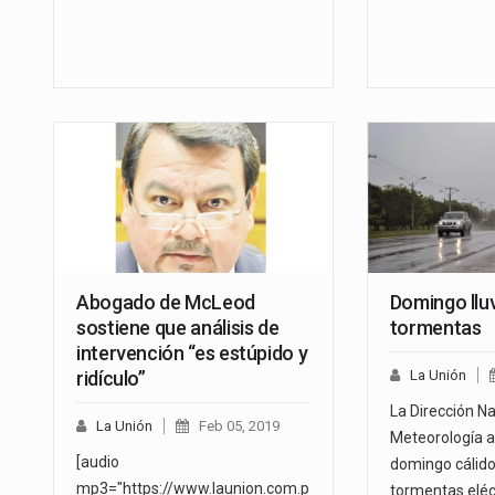
Abogado de McLeod
Domingo llu
sostiene que análisis de
tormentas
intervención “es estúpido y
ridículo”
La Unión
La Dirección Na
La Unión
Feb 05, 2019
Meteorología a
[audio
domingo cálido,
mp3="https://www.launion.com.p
tormentas eléc