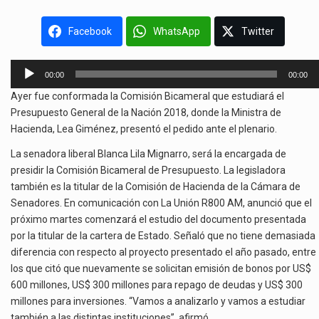
Facebook
WhatsApp
Twitter
Reproductor
00:00
00:00
de
Ayer fue conformada la Comisión Bicameral que estudiará el
audio
Presupuesto General de la Nación 2018, donde la Ministra de
Hacienda, Lea Giménez, presentó el pedido ante el plenario.
La senadora liberal Blanca Lila Mignarro, será la encargada de
presidir la Comisión Bicameral de Presupuesto. La legisladora
también es la titular de la Comisión de Hacienda de la Cámara de
Senadores. En comunicación con La Unión R800 AM, anunció que el
próximo martes comenzará el estudio del documento presentada
por la titular de la cartera de Estado. Señaló que no tiene demasiada
diferencia con respecto al proyecto presentado el año pasado, entre
los que citó que nuevamente se solicitan emisión de bonos por US$
600 millones, US$ 300 millones para repago de deudas y US$ 300
millones para inversiones. “Vamos a analizarlo y vamos a estudiar
también a las distintas instituciones”, afirmó.