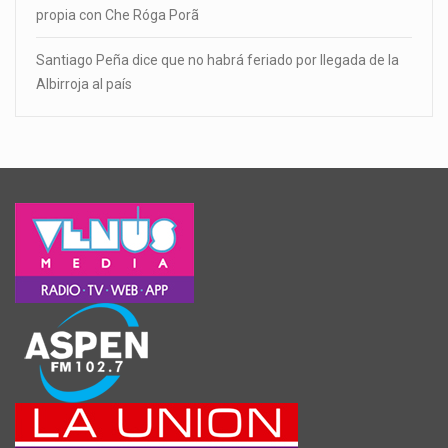
propia con Che Róga Porã
Santiago Peña dice que no habrá feriado por llegada de la
Albirroja al país