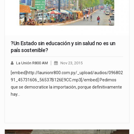
?Un Estado sin educación y sin salud no es un
país sostenible?
La Unión R800 AM
Nov 23, 2015
[embed]http://launionr800.com.py/_upload/audios/096802
91_45731606_56537B126E9CC.mp3[/embed] Pedimos
que se democratice la importación, porque definitivamente
hay…