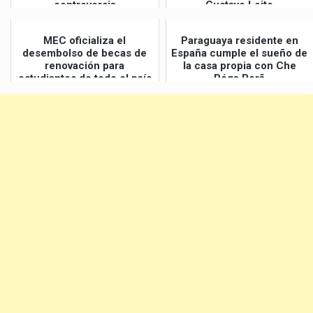
controversia
Gustavo Leite
MEC oficializa el
Paraguaya residente en
desembolso de becas de
España cumple el sueño de
renovación para
la casa propia con Che
estudiantes de todo el país
Róga Porã