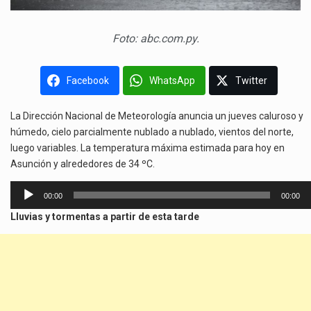
Foto: abc.com.py.
Facebook
WhatsApp
Twitter
La Dirección Nacional de Meteorología anuncia un jueves caluroso y
húmedo, cielo parcialmente nublado a nublado, vientos del norte,
luego variables. La temperatura máxima estimada para hoy en
Asunción y alrededores de 34 ºC.
Reproductor
00:00
00:00
de
Lluvias y tormentas a partir de esta tarde
audio