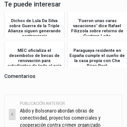
Te puede interesar
Dichos de Lula Da Silva
"Fueron unas caras
sobre Guerra de la Triple
vacaciones" dice Rafael
Alianza siguen generando
Filizzola sobre retorno de
controversia
Gustavo Leite
MEC oficializa el
Paraguaya residente en
desembolso de becas de
España cumple el sueño de
renovación para
la casa propia con Che
estudiantes de todo el país
Róga Porã
Comentarios
PUBLICACIÓN ANTERIOR
Post
Abdo y Bolsonaro abordan obras de
navigation
conectividad, proyectos comerciales y
cooperación contra crimen organizado