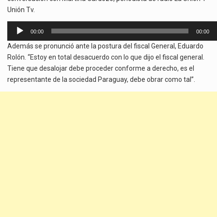
Unión Tv.
Reproductor
00:00
00:00
de
Además se pronunció ante la postura del fiscal General, Eduardo
audio
Rolón. “Estoy en total desacuerdo con lo que dijo el fiscal general.
Tiene que desalojar debe proceder conforme a derecho, es el
representante de la sociedad Paraguay, debe obrar como tal”.