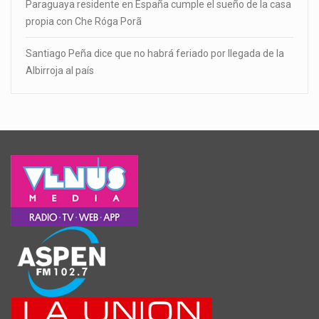
Paraguaya residente en España cumple el sueño de la casa
propia con Che Róga Porã
Santiago Peña dice que no habrá feriado por llegada de la
Albirroja al país