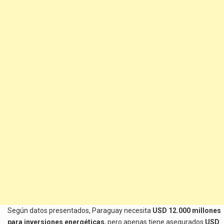
Según datos presentados, Paraguay necesita
USD 12.000 millones
para inversiones energéticas
, pero apenas tiene asegurados
USD