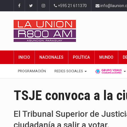
+595 21 611370
info@launion.
INICIO
NACIONALES
POLÍTICA
MUNDO
D
PROGRAMACIÓN
REDES SOCIALES
TSJE convoca a la ci
El Tribunal Superior de Justici
ciudadanía a salir a votar.