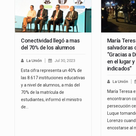
Conectividad llegó a mas
María Teresa
del 70% de los alumnos
salvadoras 
“Gracias a 
La Unión
Jul 30, 2023
en el lugar 
indicados”
Esta cifra representa un 40% de
las 8.617 instituciones educativas
La Unión
y a nivel de alumnos, a más del
María Teresa e
70% de la matrícula de
encontraron co
estudiantes, informó el ministro
persecución ce
de…
Luque tomand
Lorenzo cuand
encostarse al