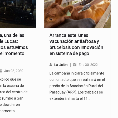
, una de las
Arranca este lunes
de Lucas:
vacunación antiaftosa y
Dios estuvimos
brucelosis con innovación
y el momento
en sistema de pago
La Unión
Ene 30, 2022
Jun 02, 2020
La campaña iniciará oficialmente
xplicó que se
con un acto que se realizará en el
n la escena de
predio de la Asociación Rural del
rca del centro de
Paraguay (ARP). Los trabajos se
o rumbo a San
extenderán hasta el 11…
o decidieron
 momento…