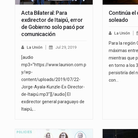
Acta Bilateral: Para
Continúa el 
exdirector de Itaipú, error
soleado
de Gobierno solo pasó por
comunicación
La Unión
Para la región 
La Unión
Jul 29, 2019
máximas entre 
[audio
mientras que p
mp3="https://www.launion.com.p
en torno a los 3
y/wp-
persistiría del 
content/uploads/2019/07/22-
con…
Jorge-Ayala-Kunzle-Ex-Director-
de-Itaipú.mp3"][/audio] El
exdirector general paraguayo de
Itaipú,…