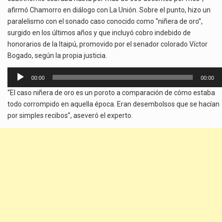
afirmó Chamorro en diálogo con La Unión. Sobre el punto, hizo un
paralelismo con el sonado caso conocido como “niñera de oro”,
surgido en los últimos años y que incluyó cobro indebido de
honorarios de la Itaipú, promovido por el senador colorado Víctor
Bogado, según la propia justicia.
Reproductor
00:00
00:00
de
“El caso niñera de oro es un poroto a comparación de cómo estaba
audio
todo corrompido en aquella época. Eran desembolsos que se hacían
por simples recibos”, aseveró el experto.