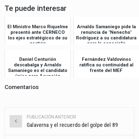
Te puede interesar
El Ministro Marco Riquelme
Arnaldo Samaniego pide la
presentó ante CERNECO
renuncia de "Nenecho"
los ejes estratégicos de su
Rodríguez a su candidatura
gestión
para la concejalía
Daniel Centurión
Fernández Valdovinos
descabalga y Arnaldo
ratifica su continuidad al
Samaniego es el candidato
frente del MEF
único para Asunción
Comentarios
PUBLICACIÓN ANTERIOR
Post
Galaverna y el recuerdo del golpe del 89
navigation