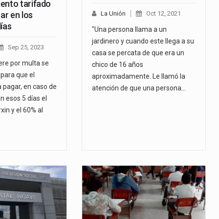
ento tarifado
rar en los
La Unión
Oct 12, 2021
ías
"Una persona llama a un
jardinero y cuando este llega a su
Sep 25, 2023
casa se percata de que era un
ere por multa se
chico de 16 años
 para que el
aproximadamente. Le llamó la
a pagar, en caso de
atención de que una persona…
n esos 5 días el
xin y el 60% al