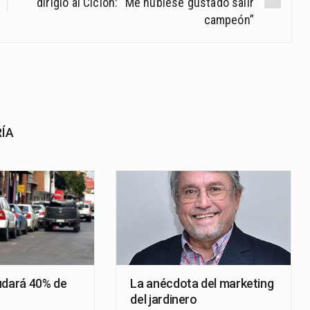
dirigió al Ciclón: “Me hubiese gustado salir
campeón”
RÍA
udará 40% de
La anécdota del marketing
del jardinero