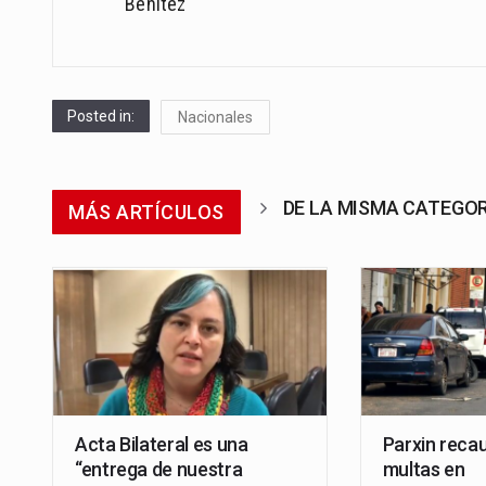
navigation
Benitez
Posted in:
Nacionales
DE LA MISMA CATEGO
MÁS ARTÍCULOS
Acta Bilateral es una
Parxin reca
“entrega de nuestra
multas en