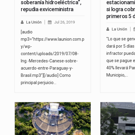
soberanía hidroeléctrica”,
estacionami
repudia exviceministra
si logra cob
primeros 5 d
La Unión
Jul 26, 2019
La Unión
[audio
"Lo que se gen
mp3="https://www.launion.com.p
dará por 5 días
y/wp-
infractor pued
content/uploads/2019/07/08-
que se pague e
Ing.-Mercedes-Canese-sobre-
40% llevará Par
acuerdo-entre-Paraguay-y-
Municipio,…
Brasil.mp3"][/audio] Como
principal perjuicio…