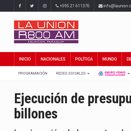
+595 21 611370
info@launion.
INICIO
NACIONALES
POLÍTICA
MUNDO
D
PROGRAMACIÓN
REDES SOCIALES
Ejecución de presupu
billones