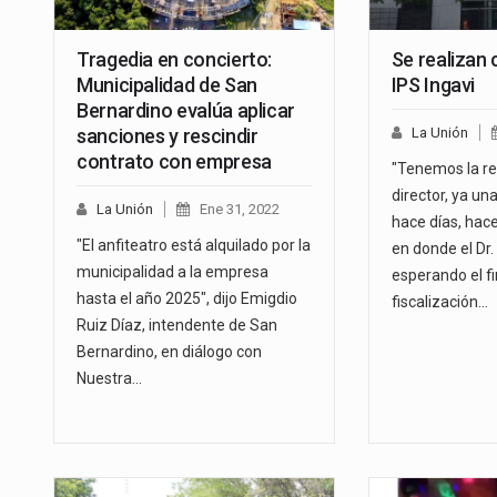
Tragedia en concierto:
Se realizan 
Municipalidad de San
IPS Ingavi
Bernardino evalúa aplicar
sanciones y rescindir
La Unión
contrato con empresa
"Tenemos la re
director, ya un
La Unión
Ene 31, 2022
hace días, hac
"El anfiteatro está alquilado por la
en donde el Dr
municipalidad a la empresa
esperando el fi
hasta el año 2025", dijo Emigdio
fiscalización…
Ruiz Díaz, intendente de San
Bernardino, en diálogo con
Nuestra…