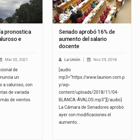
a pronostica
Senado aprobó 16% de
aluroso e
aumento del salario
docente
Mar 03, 2021
La Unión
Nov 29, 2018
cional de
[audio
nuncia un
mp3="https://www.launion.com.p
o a caluroso, con
y/wp-
ntas de variada
content/uploads/2018/11/04-
emás de vientos
BLANCA-ÁVALOS.mp3"][/audio]
La Cámara de Senadores aprobó
ayer con modificaciones el
aumento…