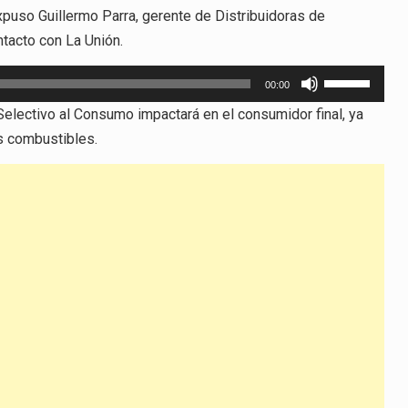
uso Guillermo Parra, gerente de Distribuidoras de
tacto con La Unión.
Utiliza
00:00
las
electivo al Consumo impactará en el consumidor final, ya
teclas
s combustibles.
de
flecha
arriba/abajo
para
aumentar
o
disminuir
el
volumen.