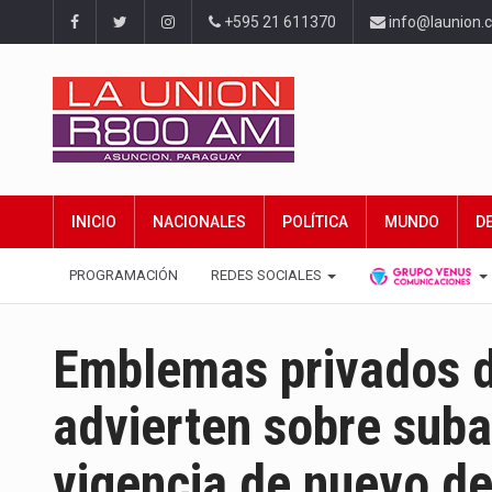
+595 21 611370
info@launion.
INICIO
NACIONALES
POLÍTICA
MUNDO
D
PROGRAMACIÓN
REDES SOCIALES
Emblemas privados d
advierten sobre suba
vigencia de nuevo de