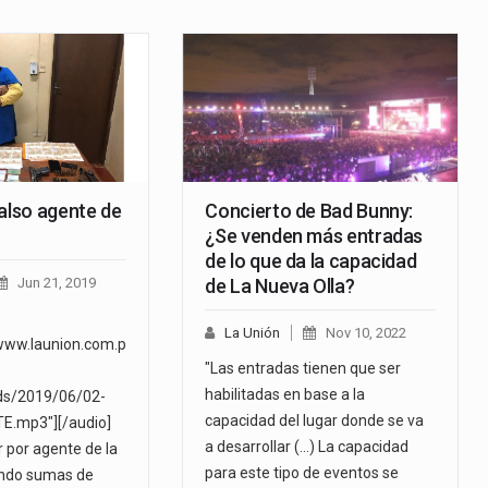
falso agente de
Concierto de Bad Bunny:
¿Se venden más entradas
de lo que da la capacidad
Jun 21, 2019
de La Nueva Olla?
La Unión
Nov 10, 2022
www.launion.com.p
"Las entradas tienen que ser
habilitadas en base a la
ds/2019/06/02-
capacidad del lugar donde se va
E.mp3"][/audio]
a desarrollar (...) La capacidad
 por agente de la
para este tipo de eventos se
ando sumas de