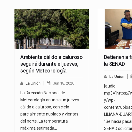
Ambiente cálido a caluroso
Detienen a 
seguirá durante el jueves,
la SENAD
según Meteorología
La Unión
La Unión
Jun 18, 2020
[audio
La Dirección Nacional de
mp3="https://
Meteorología anuncia un jueves
y/wp-
cálido a caluroso, con cielo
content/uploa
parcialmente nublado y vientos
LILIANA-DUART
del norte. La temperatura
"Se hacía pasar
máxima estimada…
SENAD solicit