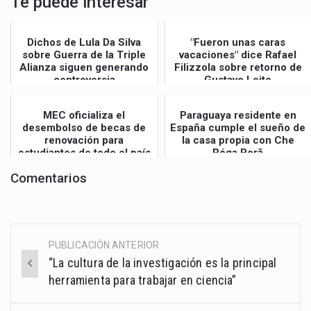
Te puede interesar
Dichos de Lula Da Silva
"Fueron unas caras
sobre Guerra de la Triple
vacaciones" dice Rafael
Alianza siguen generando
Filizzola sobre retorno de
controversia
Gustavo Leite
MEC oficializa el
Paraguaya residente en
desembolso de becas de
España cumple el sueño de
renovación para
la casa propia con Che
estudiantes de todo el país
Róga Porã
Comentarios
PUBLICACIÓN ANTERIOR
Post
“La cultura de la investigación es la principal
navigation
herramienta para trabajar en ciencia”