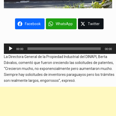
Facebook
WhatsApp
Twitter
Reproductor
00:00
00:00
de
La Directora General de la Propiedad Industrial del DINAPI, Berta
audio
Dávalos, comentó que fueron creciendo las solicitudes de patentes,
“Crecieron mucho, no exponencialmente pero aumentaron mucho.
Siempre hay solicitudes de inventores paraguayos pero los trámites
son realmente largos, engorrosos”, expresó.