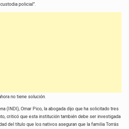
custodia policial”.
flecha
arriba/abajo
para
aumentar
o
disminuir
el
volumen.
ahora no tiene solución.
na (INDI), Omar Pico, la abogada dijo que ha solicitado tres
to, criticó que esta institución también debe ser investigada
dad del título que los nativos aseguran que la familia Torrás