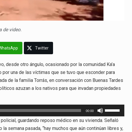
a de video.
WhatsApp
Twitter
o, desde otro ángulo, ocasionado por la comunidad Ka’a
do por una de las víctimas que se tuvo que esconder para
gada de la familia Torrás, en conversación con Buenas Tardes
políticos azuzan a los nativos para que invadan propiedades
Utiliza
00:00
las
 policial, guardando reposo médico en su vivienda. Señaló
teclas
o la semana pasada, “hay muchos que aún continúan libres y,
de