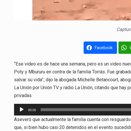
Captur
Facebook
“Ese video es de hace una semana, pero es un video nuev
Poty y Mbururu en contra de la familia Torrás. Fue graba
salvar su vida”, dijo la abogada Michelle Betancourt, abo
La Unión por Unión TV y radio La Unión, citando que hay 
privadas.
Reproductor
00:00
de
Aseveró que actualmente la familia cuenta con resguardo
audio
que, si bien hubo casi 20 detenidos en el evento sucedid