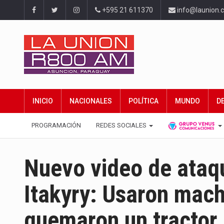
+595 21 611370
info@launion.
INICIO
NACIONALES
POLÍTICA
MUNDO
D
PROGRAMACIÓN
REDES SOCIALES
Nuevo video de ataqu
Itakyry: Usaron mach
quemaron un tractor