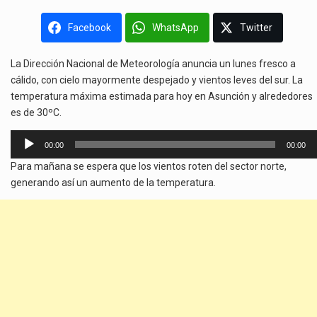
Facebook
WhatsApp
Twitter
La Dirección Nacional de Meteorología anuncia un lunes fresco a
cálido, con cielo mayormente despejado y vientos leves del sur. La
temperatura máxima estimada para hoy en Asunción y alrededores
es de 30ºC.
Reproductor
00:00
00:00
de
Para mañana se espera que los vientos roten del sector norte,
audio
generando así un aumento de la temperatura.