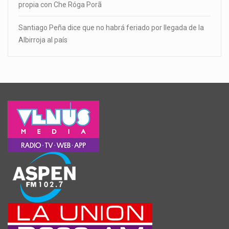
propia con Che Róga Porã
Santiago Peña dice que no habrá feriado por llegada de la
Albirroja al país