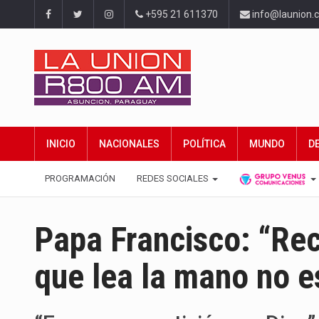
+595 21 611370
info@launion.
INICIO
NACIONALES
POLÍTICA
MUNDO
D
PROGRAMACIÓN
REDES SOCIALES
Papa Francisco: “Recu
que lea la mano no es