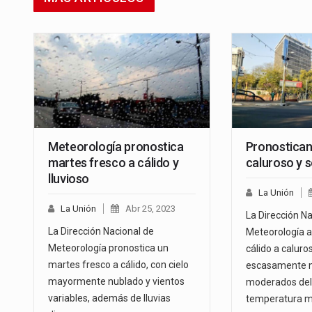
Meteorología pronostica
Pronostican
martes fresco a cálido y
caluroso y 
lluvioso
La Unión
La Unión
Abr 25, 2023
La Dirección Na
La Dirección Nacional de
Meteorología a
Meteorología pronostica un
cálido a caluros
martes fresco a cálido, con cielo
escasamente n
mayormente nublado y vientos
moderados del 
variables, además de lluvias
temperatura 