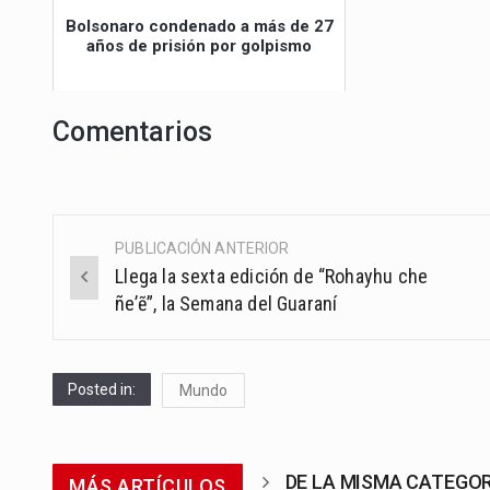
Bolsonaro condenado a más de 27
años de prisión por golpismo
Comentarios
PUBLICACIÓN ANTERIOR
Post
Llega la sexta edición de “Rohayhu che
navigation
ñe’ẽ”, la Semana del Guaraní
Posted in:
Mundo
DE LA MISMA CATEGO
MÁS ARTÍCULOS