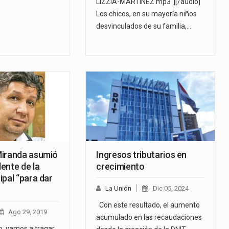
LIZZIA-MARTINEZ.mp3"][/audio]
Los chicos, en su mayoría niños
desvinculados de su familia,…
Miranda asumió
Ingresos tributarios en
ente de la
crecimiento
pal “para dar
La Unión
Dic 05, 2024
Con este resultado, el aumento
Ago 29, 2019
acumulado en las recaudaciones
o, vamos a tragar