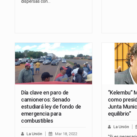
dispersas con…
Día clave en paro de
“Kelembu” 
camioneros: Senado
como presid
estudiará ley de fondo de
Junta Munici
emergencia para
equilibrio”
combustibles
La Unión
La Unión
Mar 18, 2022
"Si es necesari