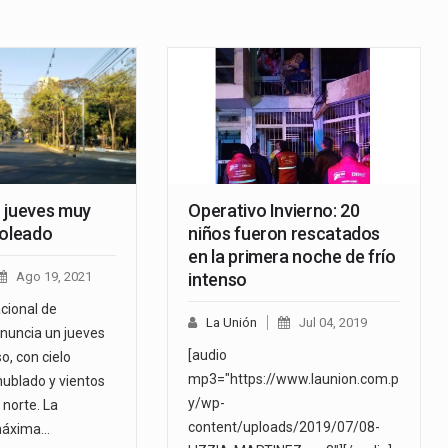
 jueves muy
Operativo Invierno: 20
soleado
niños fueron rescatados
en la primera noche de frío
Ago 19, 2021
intenso
cional de
La Unión
Jul 04, 2019
nuncia un jueves
[audio
o, con cielo
mp3="https://www.launion.com.p
ublado y vientos
y/wp-
norte. La
content/uploads/2019/07/08-
máxima…